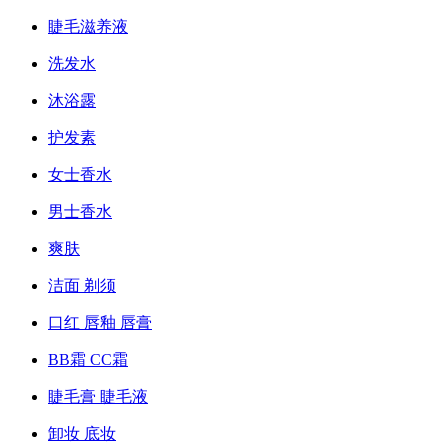
睫毛滋养液
洗发水
沐浴露
护发素
女士香水
男士香水
爽肤
洁面 剃须
口红 唇釉 唇膏
BB霜 CC霜
睫毛膏 睫毛液
卸妆 底妆