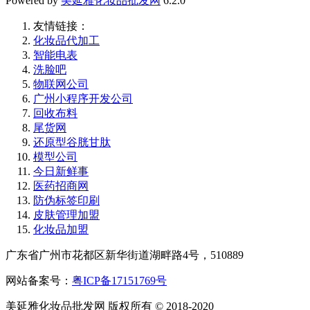
Powered by
美延雅化妆品批发网
6.2.0
友情链接：
化妆品代加工
智能电表
洗脸吧
物联网公司
广州小程序开发公司
回收布料
尾货网
还原型谷胱甘肽
模型公司
今日新鲜事
医药招商网
防伪标签印刷
皮肤管理加盟
化妆品加盟
广东省广州市花都区新华街道湖畔路4号，510889
网站备案号：
粤ICP备17151769号
美延雅化妆品批发网 版权所有 © 2018-2020