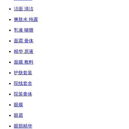
洁面 清洁
爽肤水 纯露
乳液 啫喱
面霜 膏体
精华 原液
面膜 敷料
护肤套装
院线套盒
院装膏体
眼膜
眼霜
眼部精华