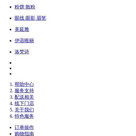
粉饼 散粉
眼线 眼影 眉笔
美延雅
伊语唯丽
洛梵诗
帮助中心
服务支持
配送相关
线下门店
关于我们
特色服务
订单操作
购物指南