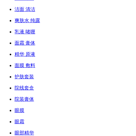
洁面 清洁
爽肤水 纯露
乳液 啫喱
面霜 膏体
精华 原液
面膜 敷料
护肤套装
院线套盒
院装膏体
眼膜
眼霜
眼部精华