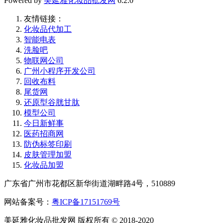
Powered by
美延雅化妆品批发网
6.2.0
友情链接：
化妆品代加工
智能电表
洗脸吧
物联网公司
广州小程序开发公司
回收布料
尾货网
还原型谷胱甘肽
模型公司
今日新鲜事
医药招商网
防伪标签印刷
皮肤管理加盟
化妆品加盟
广东省广州市花都区新华街道湖畔路4号，510889
网站备案号：
粤ICP备17151769号
美延雅化妆品批发网 版权所有 © 2018-2020