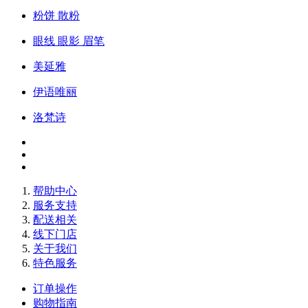
粉饼 散粉
眼线 眼影 眉笔
美延雅
伊语唯丽
洛梵诗
帮助中心
服务支持
配送相关
线下门店
关于我们
特色服务
订单操作
购物指南