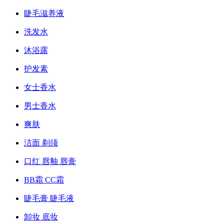
睫毛滋养液
洗发水
沐浴露
护发素
女士香水
男士香水
爽肤
洁面 剃须
口红 唇釉 唇膏
BB霜 CC霜
睫毛膏 睫毛液
卸妆 底妆