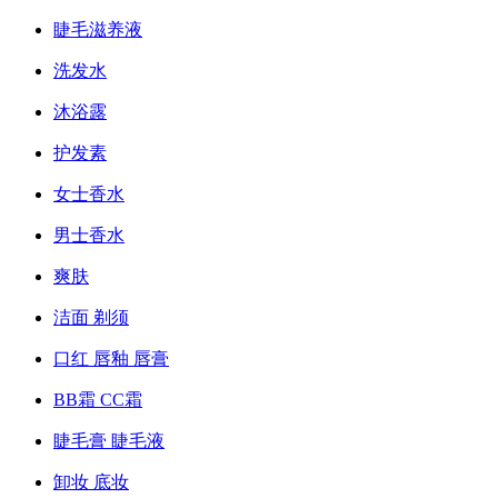
睫毛滋养液
洗发水
沐浴露
护发素
女士香水
男士香水
爽肤
洁面 剃须
口红 唇釉 唇膏
BB霜 CC霜
睫毛膏 睫毛液
卸妆 底妆