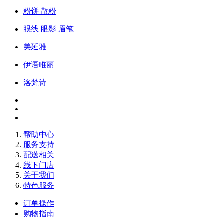
粉饼 散粉
眼线 眼影 眉笔
美延雅
伊语唯丽
洛梵诗
帮助中心
服务支持
配送相关
线下门店
关于我们
特色服务
订单操作
购物指南