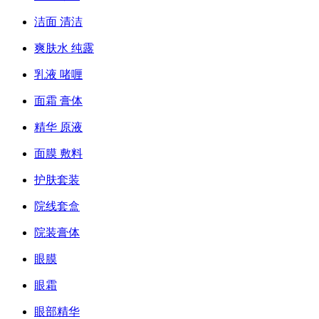
洁面 清洁
爽肤水 纯露
乳液 啫喱
面霜 膏体
精华 原液
面膜 敷料
护肤套装
院线套盒
院装膏体
眼膜
眼霜
眼部精华