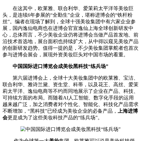
在这其中，欧莱雅、联合利华、爱茉莉太平洋等美妆巨
头，是连续6年参展的“全勤生”企业，堪称进博会的“铁杆粉
丝”。编者在现场了解到，全球十强美妆集团中有六家企业参
展，国内逸仙电商也在进博会官宣逸仙上海全球创新研发中
心，总体而言，不少美妆企业仍将进博会当做产品首发地、前
沿技术首选地，展台面积也持续扩大，从中得以窥见美妆产品
的创新研发趋势。
值得一提的是，不少美妆集团掌舵者也首次
参与进博会展会，展现外资美妆巨头对中国市场的看重。
中国国际进口博览会成美妆黑科技“练兵场”
第六届进博会上，全球十大美妆集团中的欧莱雅、宝洁、
联合利华、雅诗兰黛、资生堂、科蒂，以及花王、高丝、爱茉
莉太平洋、逸仙电商等不约而同地展示了企业在产品、科技、
可持续方面的布局。而随着AI人工智能、数字化手段的运用
越来越广泛，加之消费者对个性化、智能化、科技化产品需求
不断增加，“黑科技”已经成为美妆企业的必备产品，
上海进博
会
更是成为了这些美妆科技产品的“练兵场”。
作为全球第一大
美妆
集团，欧莱雅可以说是美妆科技领