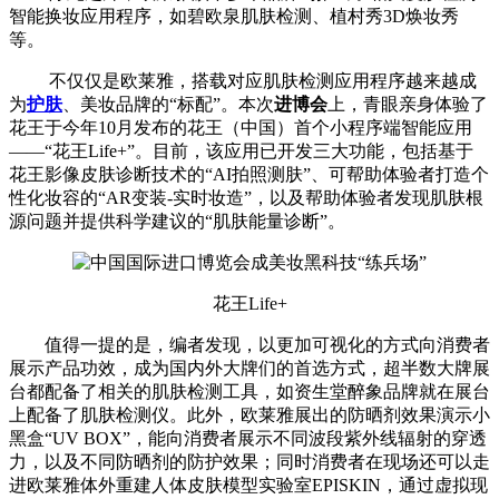
智能换妆应用程序，如碧欧泉肌肤检测、植村秀3D焕妆秀
等。
不仅仅是欧莱雅，搭载对应肌肤检测应用程序越来越成
为
护肤
、美妆品牌的“标配”。本次
进博会
上，青眼亲身体验了
花王于今年10月发布的花王（中国）首个小程序端智能应用
——“花王Life+”。目前，该应用已开发三大功能，包括基于
花王影像皮肤诊断技术的“AI拍照测肤”、可帮助体验者打造个
性化妆容的“AR变装-实时妆造”，以及帮助体验者发现肌肤根
源问题并提供科学建议的“肌肤能量诊断”。
花王Life+
值得一提的是，编者发现，以更加可视化的方式向消费者
展示产品功效，成为国内外大牌们的首选方式，超半数大牌展
台都配备了相关的肌肤检测工具，如资生堂醉象品牌就在展台
上配备了肌肤检测仪。此外，欧莱雅展出的防晒剂效果演示小
黑盒“UV BOX”，能向消费者展示不同波段紫外线辐射的穿透
力，以及不同防晒剂的防护效果；同时消费者在现场还可以走
进欧莱雅体外重建人体皮肤模型实验室EPISKIN，通过虚拟现