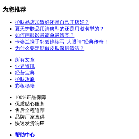
为您推荐
护肤品店加盟好还是自己开店好？
夏天护肤品用清爽型的还是用滋润型的？
如何画眼影最简单最漂亮？
卡姿兰携手郭碧婷续写“大眼睛”经典传奇！
为什么要定期做皮肤深层清洁？
所有文章
业界资讯
经营宝典
护肤攻略
彩妆秘籍
100%正品保障
优质贴心服务
售后全程追踪
品牌厂家直供
快速发货响应
帮助中心