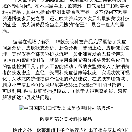
域的“风向标”。在本届展会上，欧莱雅一口气展出了18款美妆
科技产品，其中包括4款亚洲重磅首秀产品，这不仅创下欧莱
雅
进博会
参展史之最，还让欧莱雅成为本次展出最多美妆科技
的企业，成为消费品馆当之无愧的“馆王”，展台一度人气爆
满。
编者在现场了解到，18款美妆科技产品几乎囊括了头皮
问题分析、皮肤状态分析、肤色分析、智能上妆、皮肤健康管
理、美容仪等全部美容护肤流程。
如亚洲首发的巴黎卡诗K-
SCAN AI智能精测仪，就是使用多种光源分析头发和头皮问题
的智能检测工具，由人工智能驱动，帮助发型师深入了解消费
者的头发密度、直径、头屑和头皮健康等状态，实现功效可视
化，为沙龙内护理提供个性化的产品建议。在皮肤护理领域，
精度小型皮肤检测仪阿玛尼美妆Meta Profiler™肌能显微镜，
可以利用3种皮肤细节捕捉模式，10倍于人眼观察的能力深度
解读多达45项皮肤问题。
欧莱雅部分美妆科技展品
除此之外，欧莱雅旗下多个品牌均推出了相关皮肤检测/