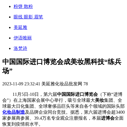
粉饼 散粉
眼线 眼影 眉笔
美延雅
伊语唯丽
洛梵诗
中国国际进口博览会成美妆黑科技“练兵
场”
2023-11-09 23:32:41
美延雅化妆品批发网
78
11月5日-10日，第六届
中国国际进口博览会
（下称“进博
会”）在上海国家会展中心举行，吸引全球最大
美妆
集团、全
球最大日化集团、全球奢侈品巨头等来自各个领域的国际头部
化妆品制造
及品牌企业同台竞技。据悉，第六届进博会超3400
家参展商参展、39.4万名专业观众注册报名，本届
进博会
全面
恢复到疫情前水平。