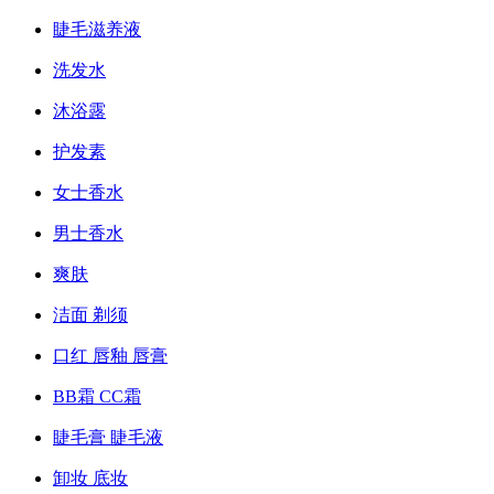
睫毛滋养液
洗发水
沐浴露
护发素
女士香水
男士香水
爽肤
洁面 剃须
口红 唇釉 唇膏
BB霜 CC霜
睫毛膏 睫毛液
卸妆 底妆