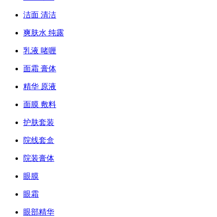
洁面 清洁
爽肤水 纯露
乳液 啫喱
面霜 膏体
精华 原液
面膜 敷料
护肤套装
院线套盒
院装膏体
眼膜
眼霜
眼部精华