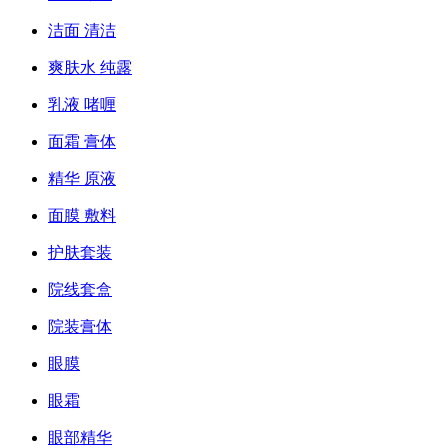
洁面 清洁
爽肤水 纯露
乳液 啫喱
面霜 膏体
精华 原液
面膜 敷料
护肤套装
院线套盒
院装膏体
眼膜
眼霜
眼部精华