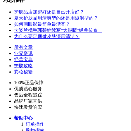
护肤品店加盟好还是自己开店好？
夏天护肤品用清爽型的还是用滋润型的？
如何画眼影最简单最漂亮？
卡姿兰携手郭碧婷续写“大眼睛”经典传奇！
为什么要定期做皮肤深层清洁？
所有文章
业界资讯
经营宝典
护肤攻略
彩妆秘籍
100%正品保障
优质贴心服务
售后全程追踪
品牌厂家直供
快速发货响应
帮助中心
订单操作
购物指南