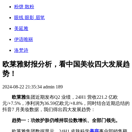
粉饼 散粉
眼线 眼影 眉笔
美延雅
伊语唯丽
洛梵诗
欧莱雅财报分析，看中国美妆四大发展趋
势！
2024-08-22 21:35:34
admin
189
欧莱雅
集团近期发布Q2 业绩，24H1 营收221.2 亿欧
元/+7.5%，净利润为36.59亿欧元/+8.8%，同时结合近期总结的
抖音7 月美妆数据，我们得出四大发展趋势：
趋势一：功效护肤仍维持双位数增长、全部门领先。
欧莱雅集团数据显示，24H1 皮肤科学
美容
事业部销售额