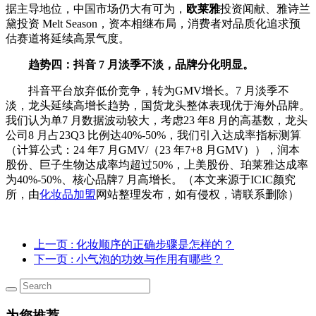
据主导地位，中国市场仍大有可为，
欧莱雅
投资闻献、雅诗兰
黛投资 Melt Season，资本相继布局，消费者对品质化追求预
估赛道将延续高景气度。
趋势四：抖音 7 月淡季不淡，品牌分化明显。
抖音平台放弃低价竞争，转为GMV增长。7 月淡季不
淡，龙头延续高增长趋势，国货龙头整体表现优于海外品牌。
我们认为单7 月数据波动较大，考虑23 年8 月的高基数，龙头
公司8 月占23Q3 比例达40%-50%，我们引入达成率指标测算
（计算公式：24 年7 月GMV/（23 年7+8 月GMV）），润本
股份、巨子生物达成率均超过50%，上美股份、珀莱雅达成率
为40%-50%、核心品牌7 月高增长。（本文来源于ICIC颜究
所，由
化妆品加盟
网站整理发布，如有侵权，请联系删除）
上一页
: 化妆顺序的正确步骤是怎样的？
下一页
: 小气泡的功效与作用有哪些？
为您推荐