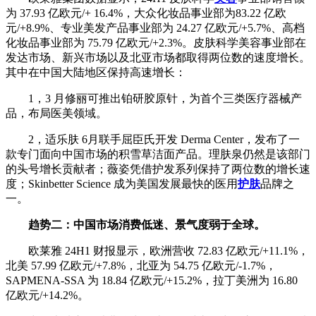
为 37.93 亿欧元/+ 16.4%，大众化妆品事业部为83.22 亿欧
元/+8.9%、专业美发产品事业部为 24.27 亿欧元/+5.7%、高档
化妆品事业部为 75.79 亿欧元/+2.3%。皮肤科学美容事业部在
发达市场、新兴市场以及北亚市场都取得两位数的速度增长。
其中在中国大陆地区保持高速增长：
1，3 月修丽可推出铂研胶原针，为首个三类医疗器械产
品，布局医美领域。
2，适乐肤 6月联手屈臣氏开发 Derma Center，发布了一
款专门面向中国市场的积雪草洁面产品。理肤泉仍然是该部门
的头号增长贡献者；薇姿凭借护发系列保持了两位数的增长速
度；Skinbetter Science 成为美国发展最快的医用
护肤
品牌之
一。
趋势二：中国市场消费低迷、景气度弱于全球。
欧莱雅 24H1 财报显示，欧洲营收 72.83 亿欧元/+11.1%，
北美 57.99 亿欧元/+7.8%，北亚为 54.75 亿欧元/-1.7%，
SAPMENA-SSA 为 18.84 亿欧元/+15.2%，拉丁美洲为 16.80
亿欧元/+14.2%。