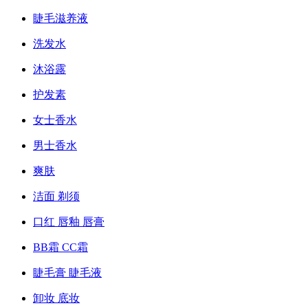
睫毛滋养液
洗发水
沐浴露
护发素
女士香水
男士香水
爽肤
洁面 剃须
口红 唇釉 唇膏
BB霜 CC霜
睫毛膏 睫毛液
卸妆 底妆