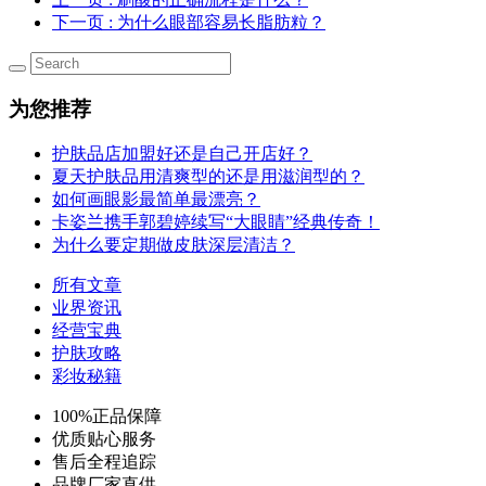
下一页
: 为什么眼部容易长脂肪粒？
为您推荐
护肤品店加盟好还是自己开店好？
夏天护肤品用清爽型的还是用滋润型的？
如何画眼影最简单最漂亮？
卡姿兰携手郭碧婷续写“大眼睛”经典传奇！
为什么要定期做皮肤深层清洁？
所有文章
业界资讯
经营宝典
护肤攻略
彩妆秘籍
100%正品保障
优质贴心服务
售后全程追踪
品牌厂家直供