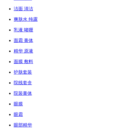
洁面 清洁
爽肤水 纯露
乳液 啫喱
面霜 膏体
精华 原液
面膜 敷料
护肤套装
院线套盒
院装膏体
眼膜
眼霜
眼部精华