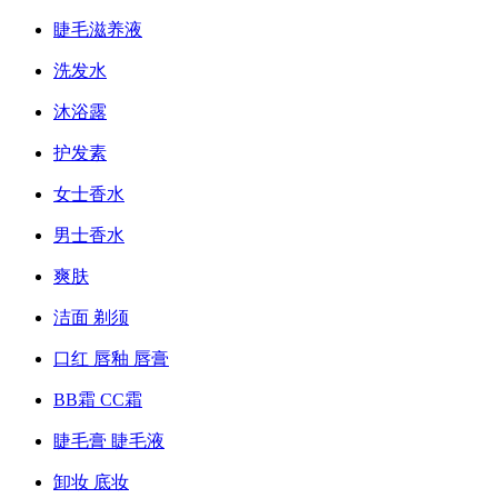
睫毛滋养液
洗发水
沐浴露
护发素
女士香水
男士香水
爽肤
洁面 剃须
口红 唇釉 唇膏
BB霜 CC霜
睫毛膏 睫毛液
卸妆 底妆