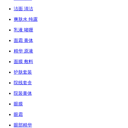
洁面 清洁
爽肤水 纯露
乳液 啫喱
面霜 膏体
精华 原液
面膜 敷料
护肤套装
院线套盒
院装膏体
眼膜
眼霜
眼部精华