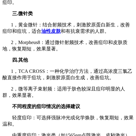
痘印。
三.微针类
1，黄金微针：结合射频技术，刺激胶原蛋白新生，改善
痘印和痘坑，适合
油性皮肤
和有抗衰需求的人群。
2，Morpheus8：通过微针射频技术，改善痘印和皮肤质
地，恢复期短，效果显著。
四.其他
1，TCA CROSS：一种化学治疗方法，通过高浓度三氯乙
酸直接作用于痘坑，刺激胶原蛋白生成，改善痘坑。
2，微等离子束射频：适用于肤色较深且痘印明显的人
群，效果显著。
不同程度的痘印情况的选择建议
轻度痘印：可选择强脉冲光或化学焕肤，恢复期短，效果
温和。
中重度痘印：激光类（如1565nm点阵激光、皮秒激光）