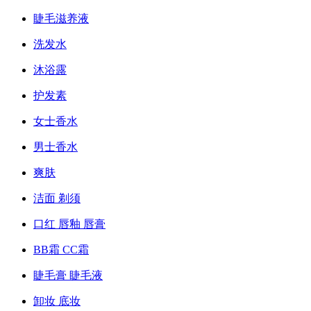
睫毛滋养液
洗发水
沐浴露
护发素
女士香水
男士香水
爽肤
洁面 剃须
口红 唇釉 唇膏
BB霜 CC霜
睫毛膏 睫毛液
卸妆 底妆