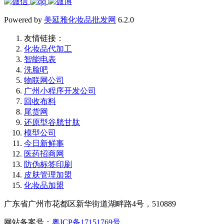
Powered by
美延雅化妆品批发网
6.2.0
友情链接：
化妆品代加工
智能电表
洗脸吧
物联网公司
广州小程序开发公司
回收布料
尾货网
还原型谷胱甘肽
模型公司
今日新鲜事
医药招商网
防伪标签印刷
皮肤管理加盟
化妆品加盟
广东省广州市花都区新华街道湖畔路4号，510889
网站备案号：
粤ICP备17151769号