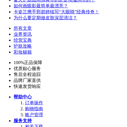
如何画眼影最简单最漂亮？
卡姿兰携手郭碧婷续写“大眼睛”经典传奇！
为什么要定期做皮肤深层清洁？
所有文章
业界资讯
经营宝典
护肤攻略
彩妆秘籍
100%正品保障
优质贴心服务
售后全程追踪
品牌厂家直供
快速发货响应
帮助中心
订单操作
购物指南
账户管理
服务支持
相关下载