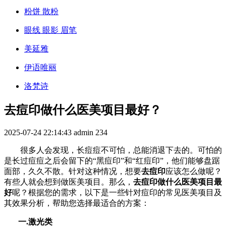
粉饼 散粉
眼线 眼影 眉笔
美延雅
伊语唯丽
洛梵诗
去痘印做什么医美项目最好？
2025-07-24 22:14:43
admin
234
很多人会发现，长痘痘不可怕，总能消退下去的。可怕的
是长过痘痘之后会留下的“黑痘印”和“红痘印”，他们能够盘踞
面部，久久不散。针对这种情况，想要
去痘印
应该怎么做呢？
有些人就会想到做医美项目。那么，
去痘印做什么医美项目最
好
呢？根据您的需求，以下是一些针对痘印的常见医美项目及
其效果分析，帮助您选择最适合的方案：
一.激光类