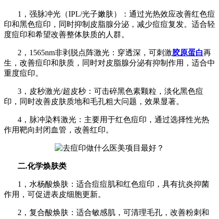
1，强脉冲光（IPL/光子嫩肤）：通过光热效应改善红色痘
印和黑色痘印，同时抑制皮脂腺分泌，减少痘痘复发。适合轻
度痘印和希望改善整体肤质的人群。
2，1565nm非剥脱点阵激光：穿透深，可刺激
胶原蛋白
再
生，改善痘印和肤质，同时对皮脂腺分泌有抑制作用，适合中
重度痘印。
3，皮秒激光/超皮秒：可击碎黑色素颗粒，淡化黑色痘
印，同时改善皮肤质地和毛孔粗大问题，效果显著。
4，脉冲染料激光：主要用于红色痘印，通过选择性光热
作用靶向封闭血管，改善红印。
二.化学焕肤类
1，水杨酸焕肤：适合痘痘肌和红色痘印，具有抗炎抑菌
作用，可促进表皮细胞更新。
2，复合酸焕肤：适合敏感肌，可清理毛孔，改善粉刺和