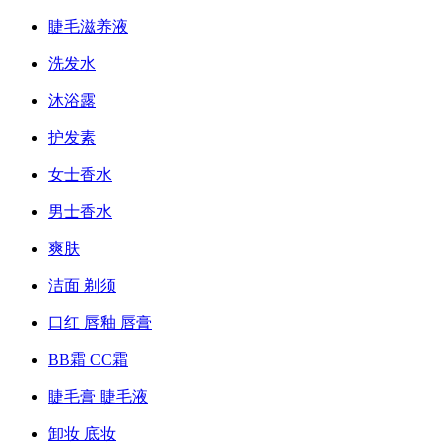
睫毛滋养液
洗发水
沐浴露
护发素
女士香水
男士香水
爽肤
洁面 剃须
口红 唇釉 唇膏
BB霜 CC霜
睫毛膏 睫毛液
卸妆 底妆