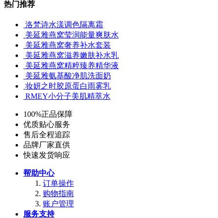
热门推荐
洛梵诗水漾调色隔离霜
美延雅燕窝莹润能量爽肤水
美延雅燕窝奢养补水套装
美延雅燕窝滋养嫩肤补水乳
美延雅燕窝精粹臻养精华液
美延雅氨基酸净肌洗面奶
妆妍之时胶原蛋白雨雾乳
RMEY小分子美肌精萃水
100%正品保障
优质贴心服务
售后全程追踪
品牌厂家直供
快速发货响应
帮助中心
订单操作
购物指南
账户管理
服务支持