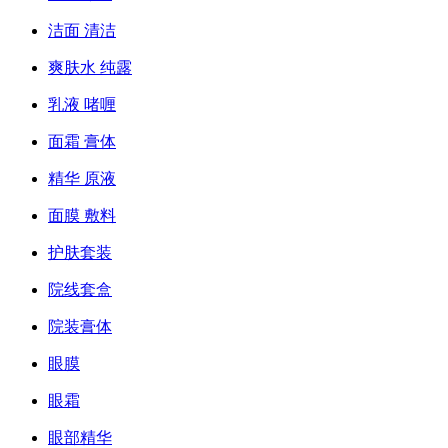
洁面 清洁
爽肤水 纯露
乳液 啫喱
面霜 膏体
精华 原液
面膜 敷料
护肤套装
院线套盒
院装膏体
眼膜
眼霜
眼部精华