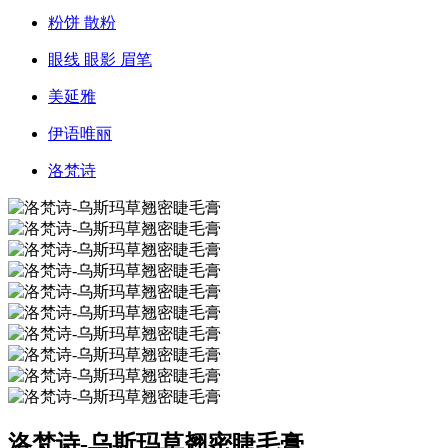
粉饼 散粉
眼线 眼影 眉笔
美延雅
伊语唯丽
洛梵诗
洛梵诗-乌斯玛草翘密睫毛膏