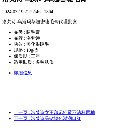
2024-03-19 21:52:46
1864
洛梵诗-乌斯玛草翘密睫毛膏代理批发
品类 : 睫毛膏
品牌 : 洛梵诗
功效 : 美化眼睫毛
规格 : 10g/支
保质期 : 三年
适用肤质 : 多种肤质
详细信息
上一页
: 洛梵诗女王印记轻雾不沾杯唇釉
下一页
: 洛梵诗晶钻锁色滋润口红