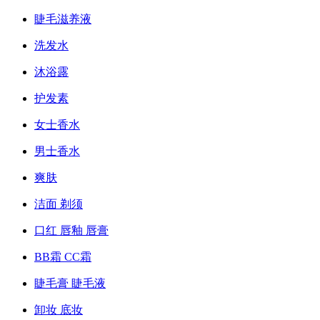
睫毛滋养液
洗发水
沐浴露
护发素
女士香水
男士香水
爽肤
洁面 剃须
口红 唇釉 唇膏
BB霜 CC霜
睫毛膏 睫毛液
卸妆 底妆