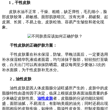
1，干性皮肤
皮肤水油不正常，干燥、粗糙，缺乏弹性，毛孔细小，脸
部皮肤较薄，易敏感。面部肌肤暗沉、没有光泽，易破裂、起
皮屑、长斑，不易上妆。皮肤松弛、容易产生皱纹和老化现
象。
干性皮肤的正确护肤方案：
干性皮肤重在补水保湿，防皱。早晚洁面后，一定要选用
补水保湿精华乳液或者面霜，均匀涂抹于脸部，轻轻拍打至吸
收，白天出门可以再涂抹防晒霜。建议每周至少要做2-3次的
补水面膜，为干性皮肤补充水分。
2，油性皮肤
油性皮肤是因人体皮脂腺分泌旺盛所产生的，皮肤中的皮
脂腺特性由遗传因子决定，临床上根据皮肤表面油脂质量的多
少来确定皮肤性质。
油性皮肤
者，皮脂腺的分泌功能比较旺
盛，面部油腻，不易清洁，有影响美观的油光；同时还易出现
面部相应的皮肤疾病，如痤疮，脂溢性皮炎等。控制皮脂腺过