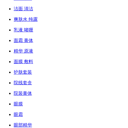
洁面 清洁
爽肤水 纯露
乳液 啫喱
面霜 膏体
精华 原液
面膜 敷料
护肤套装
院线套盒
院装膏体
眼膜
眼霜
眼部精华