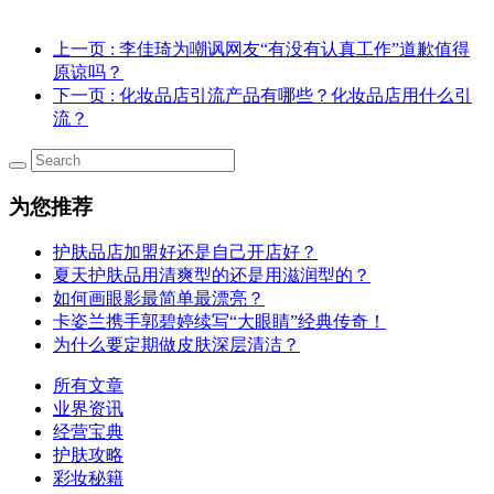
上一页
: 李佳琦为嘲讽网友“有没有认真工作”道歉值得
原谅吗？
下一页
: 化妆品店引流产品有哪些？化妆品店用什么引
流？
为您推荐
护肤品店加盟好还是自己开店好？
夏天护肤品用清爽型的还是用滋润型的？
如何画眼影最简单最漂亮？
卡姿兰携手郭碧婷续写“大眼睛”经典传奇！
为什么要定期做皮肤深层清洁？
所有文章
业界资讯
经营宝典
护肤攻略
彩妆秘籍