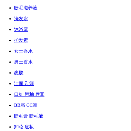
睫毛滋养液
洗发水
沐浴露
护发素
女士香水
男士香水
爽肤
洁面 剃须
口红 唇釉 唇膏
BB霜 CC霜
睫毛膏 睫毛液
卸妆 底妆