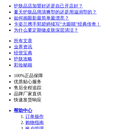
护肤品店加盟好还是自己开店好？
夏天护肤品用清爽型的还是用滋润型的？
如何画眼影最简单最漂亮？
卡姿兰携手郭碧婷续写“大眼睛”经典传奇！
为什么要定期做皮肤深层清洁？
所有文章
业界资讯
经营宝典
护肤攻略
彩妆秘籍
100%正品保障
优质贴心服务
售后全程追踪
品牌厂家直供
快速发货响应
帮助中心
订单操作
购物指南
账户管理