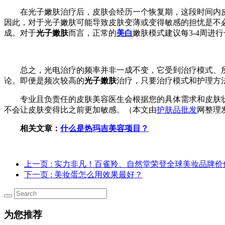
在光子嫩肤治疗后，皮肤会经历一个恢复期，这段时间内
因此，对于光子嫩肤可能导致皮肤变薄或变得敏感的担忧是不
成。对于
光子嫩肤
而言，正常的
美白
嫩肤模式建议每3-4周
总之，光电治疗的频率并非一成不变，它受到治疗模式、
论。即便是频次较高的
光子嫩肤
治疗，只要治疗模式和护理方
专业且负责任的皮肤美容医生会根据您的具体需求和皮肤
不会让皮肤变得比之前更加敏感。（本文由
护肤品批发
网整理
相关文章：
什么是热玛吉美容项目？
上一页
: 实力非凡！百雀羚、自然堂荣登全球美妆品牌价值
下一页
: 美妆蛋怎么用效果最好？
为您推荐