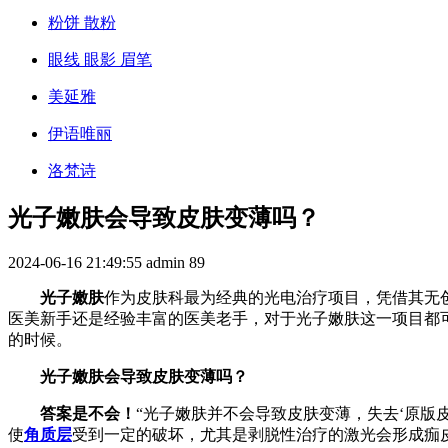
粉饼 散粉
眼线 眼影 眉笔
美延雅
伊语唯丽
洛梵诗
光子嫩肤会导致皮肤变薄吗？
2024-06-16 21:49:55
admin
89
光子嫩肤
作为皮肤科最为经典的光电治疗项目，凭借其无
医美新手还是经验丰富的医美老手，对于光子嫩肤这一项目都
的时候。
光子嫩肤会导致皮肤变薄吗？
答案是不会！
“光子嫩肤并不会导致皮肤变薄，失去‘原版
使
角质层
受到一定的破坏，尤其是剥脱性治疗的激光会形成痂