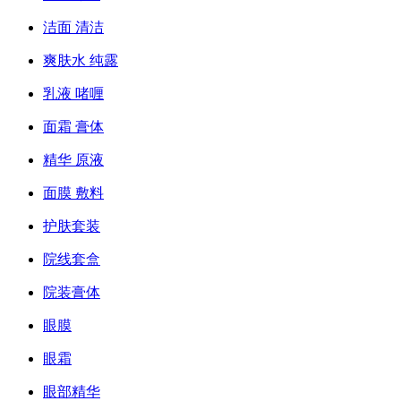
洁面 清洁
爽肤水 纯露
乳液 啫喱
面霜 膏体
精华 原液
面膜 敷料
护肤套装
院线套盒
院装膏体
眼膜
眼霜
眼部精华