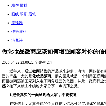
粉饼 散粉
眼线 眼影 眉笔
美延雅
伊语唯丽
洛梵诗
做化妆品微商应该如何增强顾客对你的信
2025-04-22 23:00:22
全先生
277
近年来，通过
微商
销售的产品越来越多，海淘，网购都有
己的产品，尤其是
化妆品微商
。朋友圈儿就是一个利用互联网
而且微商还被国家列入电子商务经营的范围，从此，微商行业
感？
接下来就由小编给大家分享一点浅薄之见。
1.把最真实的一面呈现给大家，不要装逼
在微信上，尤其是你的个人微信，你尽可能展现你的最真实