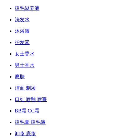
睫毛滋养液
洗发水
沐浴露
护发素
女士香水
男士香水
爽肤
洁面 剃须
口红 唇釉 唇膏
BB霜 CC霜
睫毛膏 睫毛液
卸妆 底妆