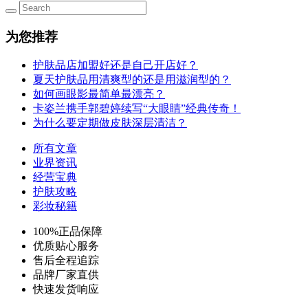
为您推荐
护肤品店加盟好还是自己开店好？
夏天护肤品用清爽型的还是用滋润型的？
如何画眼影最简单最漂亮？
卡姿兰携手郭碧婷续写“大眼睛”经典传奇！
为什么要定期做皮肤深层清洁？
所有文章
业界资讯
经营宝典
护肤攻略
彩妆秘籍
100%正品保障
优质贴心服务
售后全程追踪
品牌厂家直供
快速发货响应